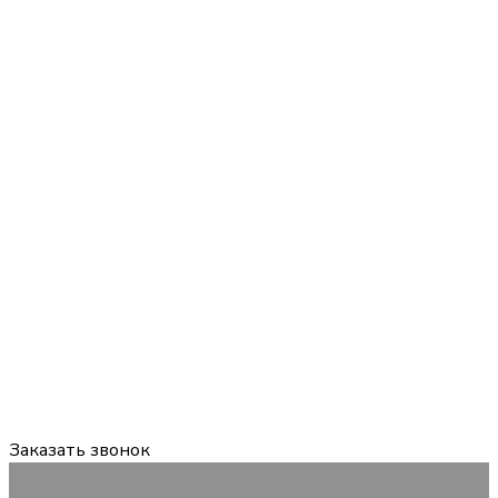
Задайте вопрос:
мы онлайн
График работы:
Пн-Пт 09:00-18:00 Сб, Вс — выходной
Заказать звонок