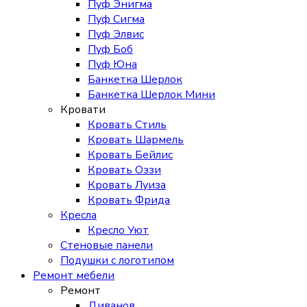
Пуф Энигма
Пуф Сигма
Пуф Элвис
Пуф Боб
Пуф Юна
Банкетка Шерлок
Банкетка Шерлок Мини
Кровати
Кровать Стиль
Кровать Шармель
Кровать Бейлис
Кровать Оззи
Кровать Луиза
Кровать Фрида
Кресла
Кресло Уют
Стеновые панели
Подушки с логотипом
Ремонт мебели
Ремонт
Диванов