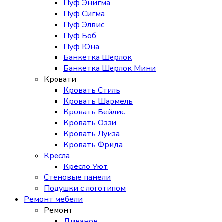
Пуф Энигма
Пуф Сигма
Пуф Элвис
Пуф Боб
Пуф Юна
Банкетка Шерлок
Банкетка Шерлок Мини
Кровати
Кровать Стиль
Кровать Шармель
Кровать Бейлис
Кровать Оззи
Кровать Луиза
Кровать Фрида
Кресла
Кресло Уют
Стеновые панели
Подушки с логотипом
Ремонт мебели
Ремонт
Диванов