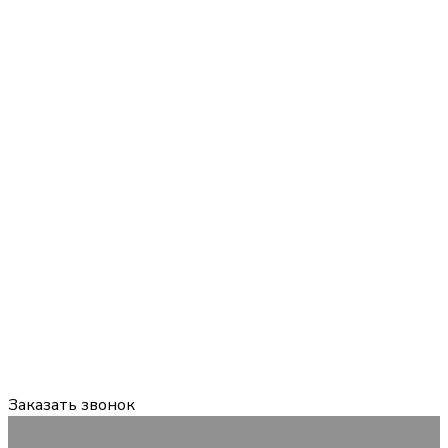
Задайте вопрос:
мы онлайн
График работы:
Пн-Пт 09:00-18:00 Сб, Вс — выходной
Заказать звонок