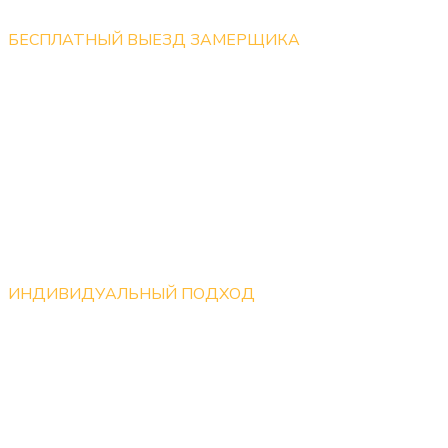
БЕСПЛАТНЫЙ ВЫЕЗД ЗАМЕРЩИКА
Бесплатный выезд замерщика по Москве, оказываем
услуги в Московской области
ИНДИВИДУАЛЬНЫЙ ПОДХОД
Мы готовы работать над каждым проектом
индивидуально, учитывая все пожелания клиентов.