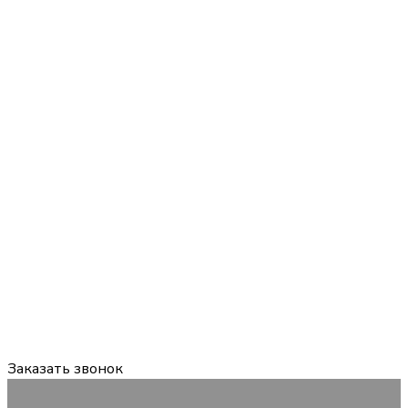
Задайте вопрос:
мы онлайн
График работы:
Пн-Пт 09:00-18:00 Сб, Вс — выходной
Заказать звонок