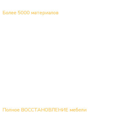
Более 5000 материалов
Подберем мебельную ткань или кожу под любой
интерьер. В наличии велюр, микровелюр, шенилл,
рогожка, жаккард, букле, флок, натуральная кожа,
мебельная экокожа, антивандальные ткани и
материалы «Антикоготь».
Полное ВОССТАНОВЛЕНИЕ мебели
Выполняем не только замену обивки, но и ремонт
каркаса, замену наполнителя, восстановление
пружинного блока, механизмов трансформации,