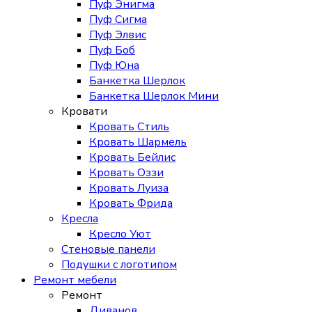
Пуф Энигма
Пуф Сигма
Пуф Элвис
Пуф Боб
Пуф Юна
Банкетка Шерлок
Банкетка Шерлок Мини
Кровати
Кровать Стиль
Кровать Шармель
Кровать Бейлис
Кровать Оззи
Кровать Луиза
Кровать Фрида
Кресла
Кресло Уют
Стеновые панели
Подушки с логотипом
Ремонт мебели
Ремонт
Диванов