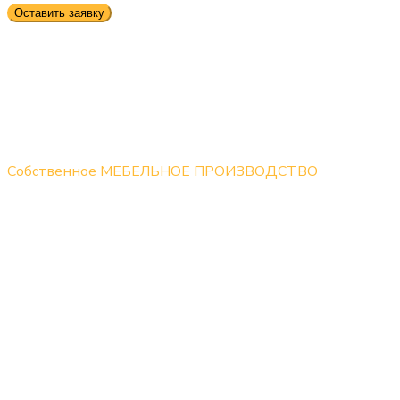
Оставить заявку
Собственное МЕБЕЛЬНОЕ ПРОИЗВОДСТВО
Не передаем заказы посредникам. Все работы по
перетяжке, ремонту и реставрации диванов
выполняются на собственном производстве опытными
мастерами.