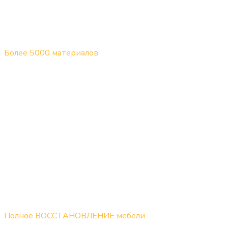
Более 5000 материалов
Подберем мебельную ткань или кожу под любой
интерьер. В наличии велюр, микровелюр, шенилл,
рогожка, жаккард, букле, флок, натуральная кожа,
мебельная экокожа, антивандальные ткани и
материалы «Антикоготь».
Полное ВОССТАНОВЛЕНИЕ мебели