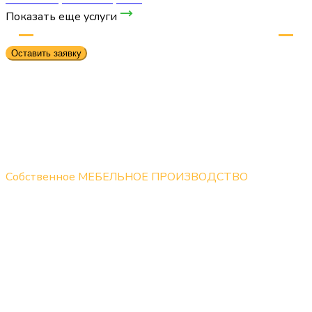
Показать еще услуги
Наши преимущества
Оставить заявку
Собственное МЕБЕЛЬНОЕ ПРОИЗВОДСТВО
Не передаем заказы посредникам. Все работы по
перетяжке, ремонту и реставрации диванов
выполняются на собственном производстве опытными
мастерами.