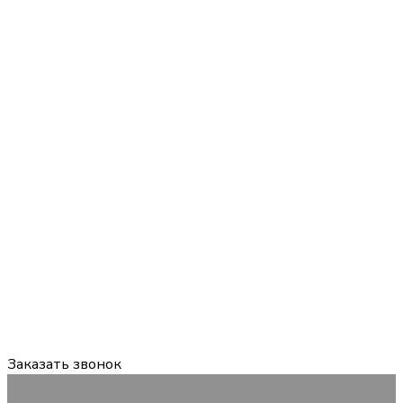
Задайте вопрос:
мы онлайн
График работы:
Пн-Пт 09:00-18:00 Сб, Вс — выходной
Заказать звонок