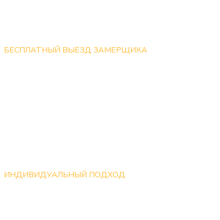
БЕСПЛАТНЫЙ ВЫЕЗД ЗАМЕРЩИКА
Бесплатный выезд замерщика по Москве, оказываем
услуги в Московской области
ИНДИВИДУАЛЬНЫЙ ПОДХОД
Мы готовы работать над каждым проектом
индивидуально, учитывая все пожелания клиентов.